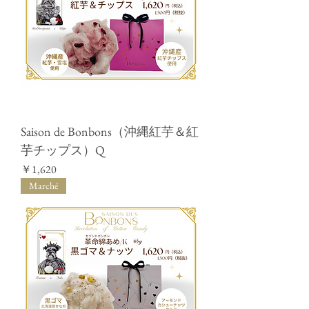
Saison de Bonbons（沖縄紅芋＆紅
芋チップス）Q
価格
￥1,620
Marché