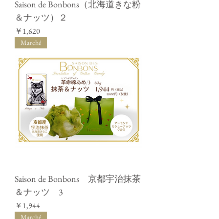
Saison de Bonbons（北海道きな粉
＆ナッツ）２
価格
￥1,620
Marché
Saison de Bonbons 京都宇治抹茶
＆ナッツ 3
価格
￥1,944
Marché