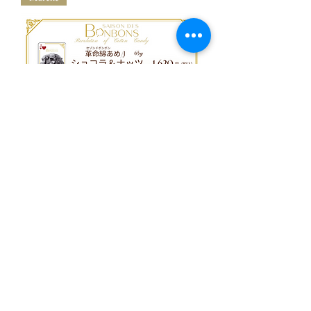
Saison de Bonbons北海道ミルクシ
ョコラ＆ナッツ J
価格
￥1,620
Marché