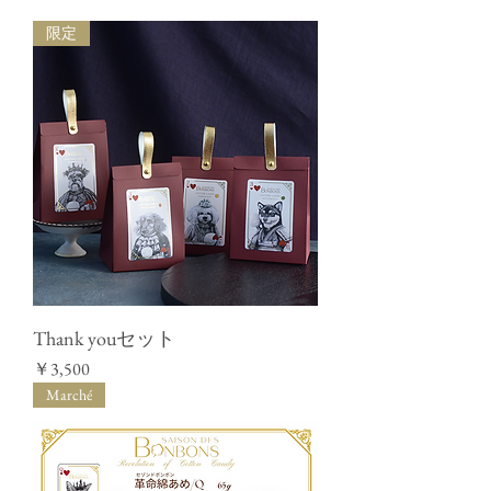
限定
Thank youセット
価格
￥3,500
Marché